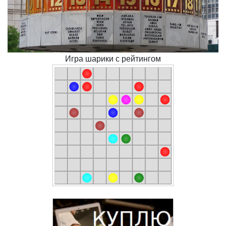
Игра шарики с рейтингом